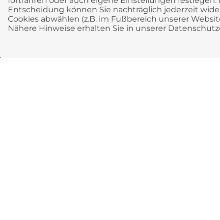
fortfahren oder auch eigene Einstellungen festlegen. 
Entscheidung können Sie nachträglich jederzeit wid
Cookies abwählen (z.B. im Fußbereich unserer Website
Nähere Hinweise erhalten Sie in unserer Datenschutz
Kontakt
SCS Finanz- & Versicherungsmakl
Sicher, Clever, Sorglos
Münchner Str. 58 a
85614 Kirchseeon
+49 8091 5629790
info[at]scs-vm.de
Rechtliches
Impressum
Erstinformation