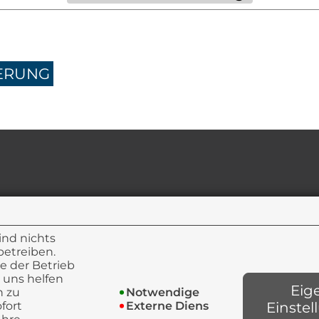
ERUNG
ind nichts
betreiben.
e der Betrieb
 uns helfen
Eig
h zu
Notwendige
Einste
fort
Externe Dienste